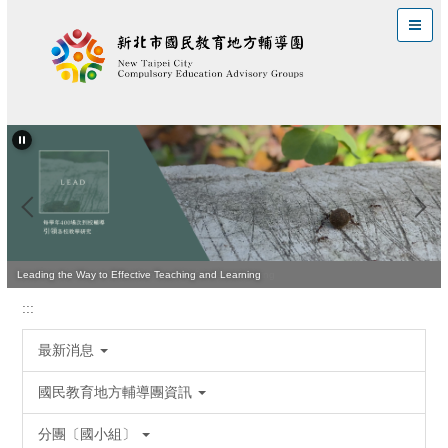
跳
到
主
要
內
容
區
Leading the Way to Effective Teaching and Learning
:::
最新消息
國民教育地方輔導團資訊
分團〔國小組〕