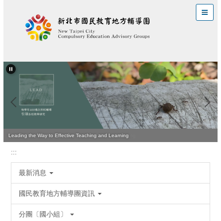
跳
到
主
要
內
容
區
Quality Teaching Is Vital for Improving Student Learning
Leading the Way to Effective Teaching and Learning
:::
最新消息
國民教育地方輔導團資訊
分團〔國小組〕