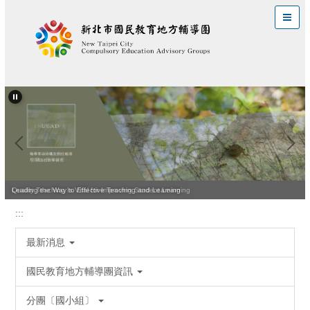
跳
到
主
要
內
容
區
Quality Teaching Is Vital for Improving Student Learning
Leading the Way to Effective Teaching and Learning
:::
最新消息
國民教育地方輔導團資訊
分團〔國小組〕