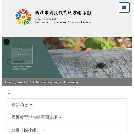
跳
到
主
要
內
容
區
Leading the Way to Effective Teaching and Learning
:::
最新消息
國民教育地方輔導團資訊
分團〔國小組〕