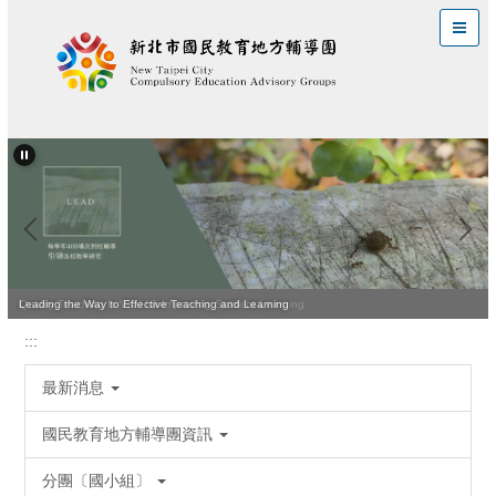
跳
到
主
要
內
容
區
Quality Teaching Is Vital for Improving Student Learning
Leading the Way to Effective Teaching and Learning
:::
最新消息
國民教育地方輔導團資訊
分團〔國小組〕