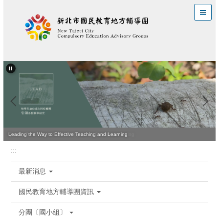
跳
到
主
要
內
容
區
Quality Teaching Is Vital for Improving Student Learning
Leading the Way to Effective Teaching and Learning
:::
最新消息
國民教育地方輔導團資訊
分團〔國小組〕