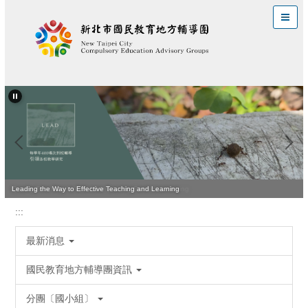
跳
到
主
要
內
容
區
Quality Teaching Is Vital for Improving Student Learning
Leading the Way to Effective Teaching and Learning
:::
最新消息
國民教育地方輔導團資訊
分團〔國小組〕