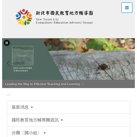
跳
到
主
要
內
容
區
Quality Teaching Is Vital for Improving Student Learning
Leading the Way to Effective Teaching and Learning
:::
最新消息
國民教育地方輔導團資訊
分團〔國小組〕