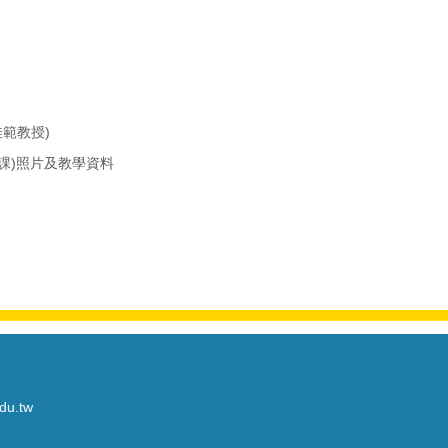
範教授)
課)照片及教學資料
du.tw