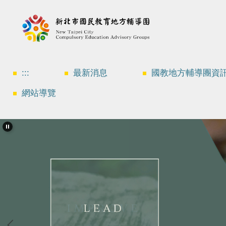
跳
到
主
要
內
容
區
:::
最新消息
國教地方輔導團資
網站導覽