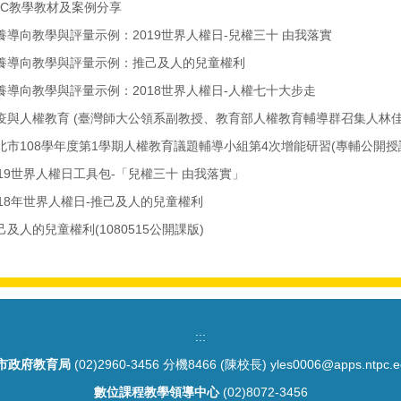
RC教學教材及案例分享
導向教學與評量示例：2019世界人權日-兒權三十 由我落實
養導向教學與評量示例：推己及人的兒童權利
養導向教學與評量示例：2018世界人權日-人權七十大步走
疫與人權教育 (臺灣師大公領系副教授、教育部人權教育輔導群召集人林佳
北市108學年度第1學期人權教育議題輔導小組第4次增能研習(專輔公開授
19世界人權日工具包-「兒權三十 由我落實」
18年世界人權日-推己及人的兒童權利
及人的兒童權利(1080515公開課版)
:::
市政府教育局
(02)2960-3456 分機8466 (陳校長) yles0006@apps.ntpc.e
數位課程教學領導中心
(02)8072-3456