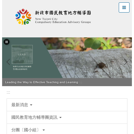
跳
到
主
要
內
容
區
Quality Teaching Is Vital for Improving Student Learning
Leading the Way to Effective Teaching and Learning
:::
最新消息
國民教育地方輔導團資訊
分團〔國小組〕