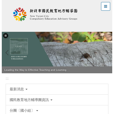
跳
到
主
要
內
容
區
Quality Teaching Is Vital for Improving Student Learning
Leading the Way to Effective Teaching and Learning
:::
最新消息
國民教育地方輔導團資訊
分團〔國小組〕