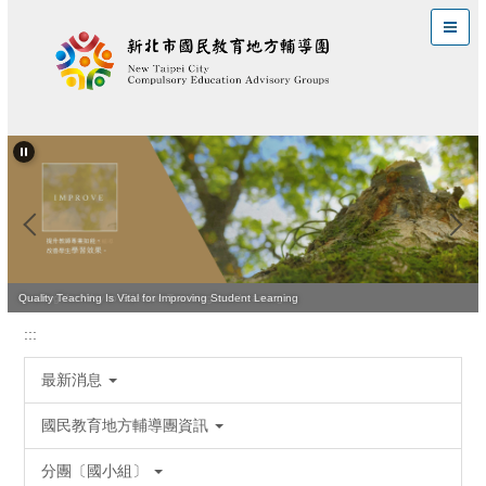
跳
到
主
要
內
容
區
Leading the Way to Effective Teaching and Learning
Quality Teaching Is Vital for Improving Student Learning
:::
最新消息
國民教育地方輔導團資訊
分團〔國小組〕