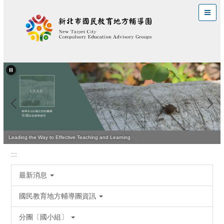
跳
到
主
要
內
容
區
Quality Teaching Is Vital for Improving Student Learning
Leading the Way to Effective Teaching and Learning
:::
最新消息
國民教育地方輔導團資訊
分團〔國小組〕