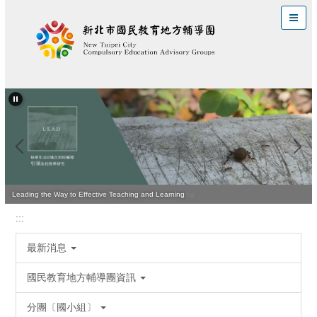
跳
到
主
要
內
容
區
Quality Teaching Is Vital for Improving Student Learning
Leading the Way to Effective Teaching and Learning
:::
最新消息
國民教育地方輔導團資訊
分團〔國小組〕