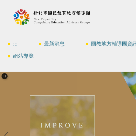
跳
到
主
要
內
容
區
:::
最新消息
國教地方輔導團資
網站導覽