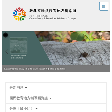
跳
到
主
要
內
容
區
Leading the Way to Effective Teaching and Learning
:::
最新消息
國民教育地方輔導團資訊
分團〔國小組〕