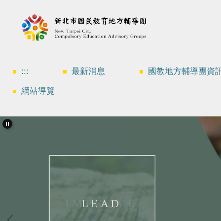
跳
到
主
要
內
容
區
:::
最新消息
國教地方輔導團資
網站導覽