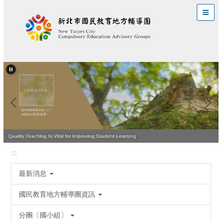
跳
到
主
要
內
容
區
Leading the Way to Effective Teaching and Learning
Quality Teaching Is Vital for Improving Student Learning
:::
最新消息
國民教育地方輔導團資訊
分團〔國小組〕