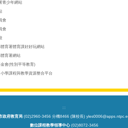
署青少年網站
站
員會
員會
校
部體育署體育課好好玩網站
部體育署網站
基金會(性別平等教育)
民中小學課程與教學資源整合平台
:::
市政府教育局
(02)2960-3456 分機8466 (陳校長) yles0006@apps.ntpc.e
數位課程教學領導中心
(02)8072-3456