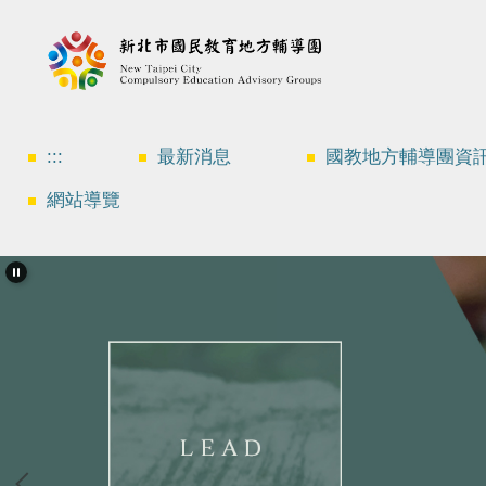
跳
到
主
要
內
容
區
:::
最新消息
國教地方輔導團資
網站導覽