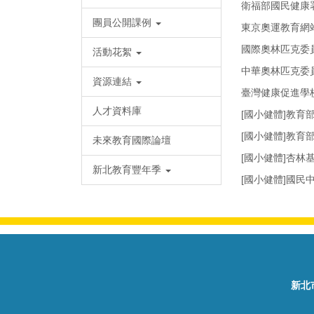
衛福部國民健康
團員公開課例
東京奧運教育網
國際奧林匹克委
活動花絮
中華奧林匹克委
資源連結
臺灣健康促進學
人才資料庫
[國小健體]教育
[國小健體]教育
未來教育國際論壇
[國小健體]杏林
新北教育豐年季
[國小健體]國
新北