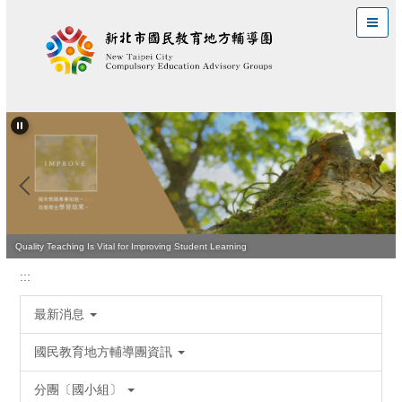
跳
到
主
要
內
容
區
Leading the Way to Effective Teaching and Learning
Quality Teaching Is Vital for Improving Student Learning
:::
最新消息
國民教育地方輔導團資訊
分團〔國小組〕