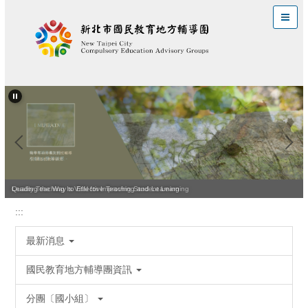
跳
到
主
要
內
容
區
Quality Teaching Is Vital for Improving Student Learning
Leading the Way to Effective Teaching and Learning
:::
最新消息
國民教育地方輔導團資訊
分團〔國小組〕