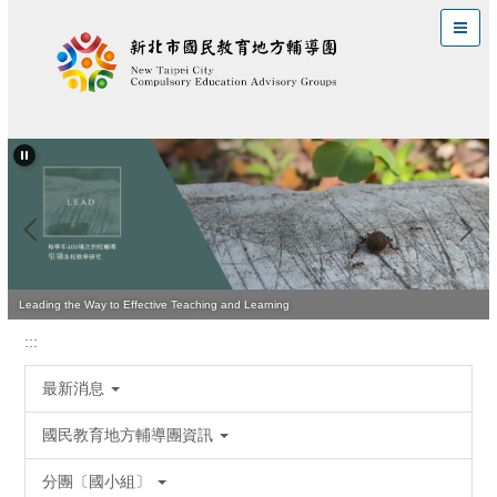
跳
到
主
要
內
容
區
Leading the Way to Effective Teaching and Learning
:::
最新消息
國民教育地方輔導團資訊
分團〔國小組〕