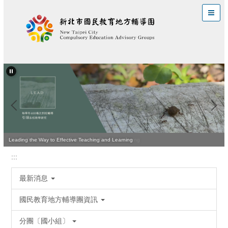
跳
到
主
要
內
容
區
Quality Teaching Is Vital for Improving Student Learning
Leading the Way to Effective Teaching and Learning
:::
最新消息
國民教育地方輔導團資訊
分團〔國小組〕