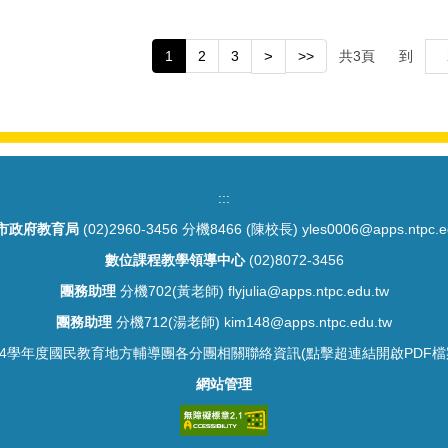
1
2
3
>
>>
共
3
頁
到
:::
市政府教育局
(02)2960-3456 分機8466 (陳校長) yles0006@apps.ntpc.e
數位課程教學領導中心
(02)8072-3456
團務助理
分機702(黃老師) flyjulia@apps.ntpc.edu.tw
團務助理
分機712(湯老師) kim148@apps.ntpc.edu.tw
14學年度國民教育地方輔導團各分團相關聯絡資訊(點擊超連結開啟PDF檔
網站管理