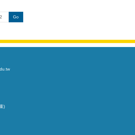
Go
du.tw
案)