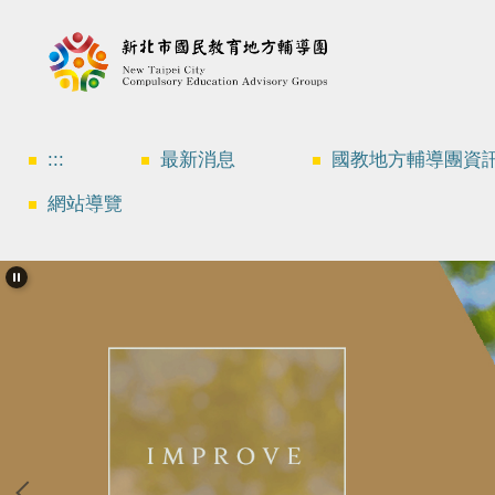
跳
到
主
要
內
容
區
:::
最新消息
國教地方輔導團資
網站導覽