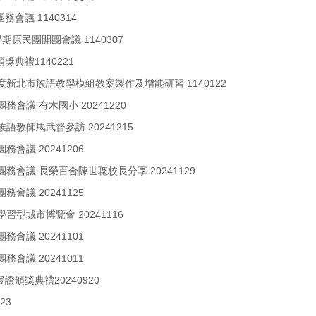
團務會議 1140314
學期原民團開團會議 1140307
頒獎典禮1140221
年度新北市族語教學模組教案製作及增能研習 1140122
 團務會議 有木國小 20241220
 族語教師馬武督參訪 20241215
團務會議 20241206
) 團務會議 長榮百合陳世聰校長分享 20241129
團務會議 20241125
 學習型城市博覽會 20241116
團務會議 20241101
團務會議 20241011
授證頒獎典禮20240920
23