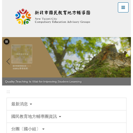
跳
到
主
要
內
容
區
Leading the Way to Effective Teaching and Learning
Quality Teaching Is Vital for Improving Student Learning
:::
最新消息
國民教育地方輔導團資訊
分團〔國小組〕