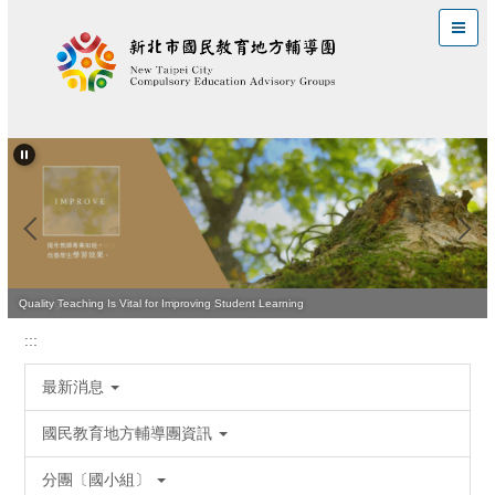
跳
到
主
要
內
容
區
Leading the Way to Effective Teaching and Learning
Quality Teaching Is Vital for Improving Student Learning
:::
最新消息
國民教育地方輔導團資訊
分團〔國小組〕