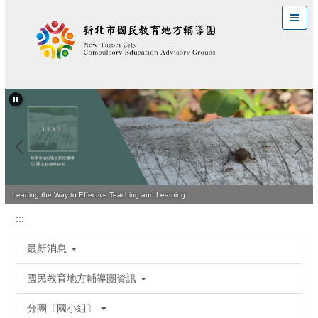
跳
到
主
要
內
容
區
Leading the Way to Effective Teaching and Learning
:::
最新消息
國民教育地方輔導團資訊
分團〔國小組〕