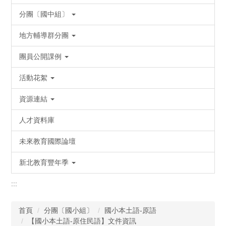
分團〔國中組〕
地方輔導群分團
團員公開課例
活動花絮
資源連結
人才資料庫
未來教育國際論壇
新北教育豐年季
:::
首頁
分團〔國小組〕
國小本土語-原語
【國小本土語-原住民語】文件資訊