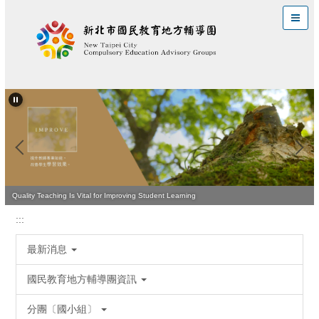
跳
到
主
要
內
容
區
Quality Teaching Is Vital for Improving Student Learning
:::
最新消息
國民教育地方輔導團資訊
分團〔國小組〕