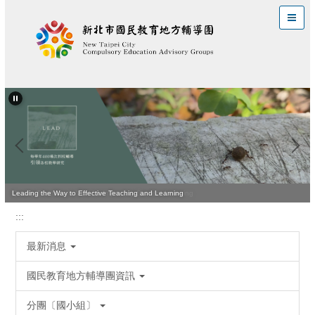
跳
到
主
要
內
容
區
Quality Teaching Is Vital for Improving Student Learning
Leading the Way to Effective Teaching and Learning
:::
最新消息
國民教育地方輔導團資訊
分團〔國小組〕