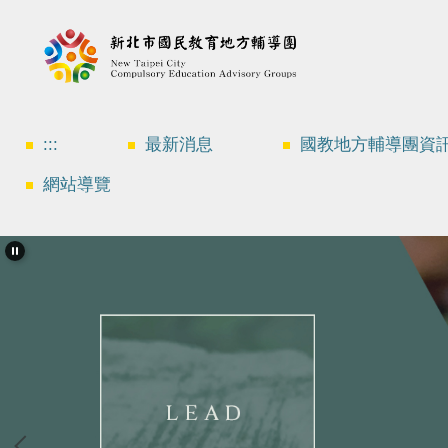
跳
到
主
要
內
容
區
:::
最新消息
國教地方輔導團資
網站導覽