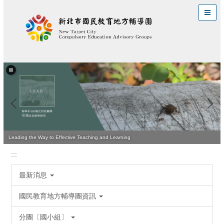
跳
到
主
要
內
容
區
Quality Teaching Is Vital for Improving Student Learning
Leading the Way to Effective Teaching and Learning
:::
最新消息
國民教育地方輔導團資訊
分團〔國小組〕