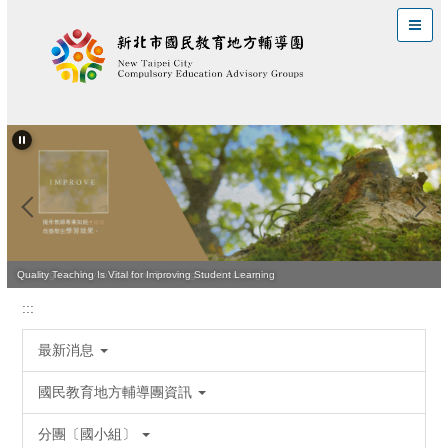
跳
到
主
要
內
容
區
Leading the Way to Effective Teaching and Learning
Quality Teaching Is Vital for Improving Student Learning
:::
最新消息
國民教育地方輔導團資訊
分團〔國小組〕