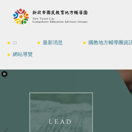
跳
到
主
要
內
容
區
:::
最新消息
國教地方輔導團資
網站導覽