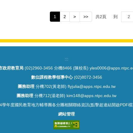
1
2
>
>>
共
2
頁
到
:::
市政府教育局
(02)2960-3456 分機8466 (陳校長) yles0006@apps.ntpc.e
數位課程教學領導中心
(02)8072-3456
團務助理
分機702(黃老師) flyjulia@apps.ntpc.edu.tw
團務助理
分機712(湯老師) kim148@apps.ntpc.edu.tw
14學年度國民教育地方輔導團各分團相關聯絡資訊(點擊超連結開啟PDF檔
網站管理