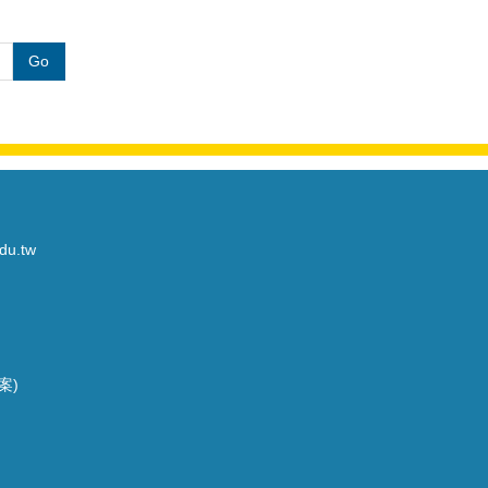
Go
du.tw
案)