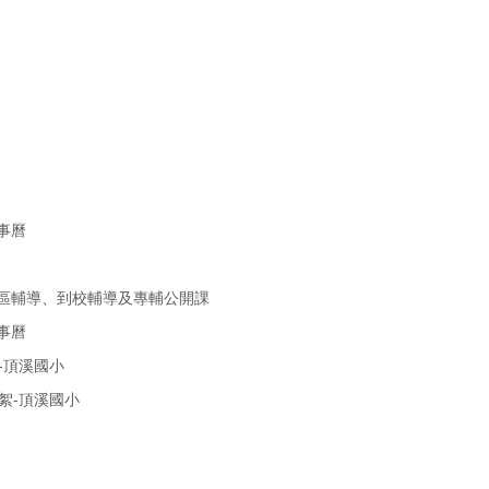
事曆
分區輔導、到校輔導及專輔公開課
事曆
-頂溪國小
絮-頂溪國小