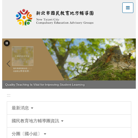
跳
到
主
要
內
容
區
Leading the Way to Effective Teaching and Learning
Quality Teaching Is Vital for Improving Student Learning
:::
最新消息
國民教育地方輔導團資訊
分團〔國小組〕