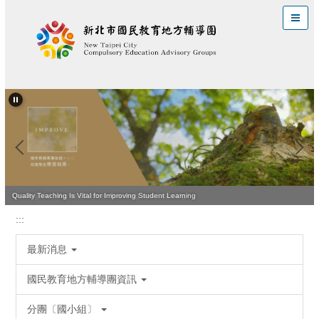
跳
到
主
要
內
容
區
Leading the Way to Effective Teaching and Learning
Quality Teaching Is Vital for Improving Student Learning
:::
最新消息
國民教育地方輔導團資訊
分團〔國小組〕