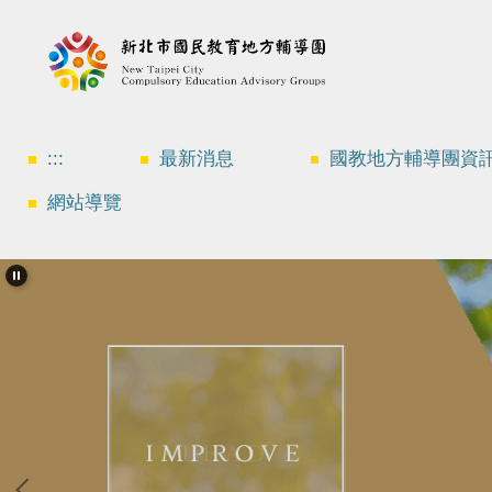
跳
到
主
要
內
容
區
:::
最新消息
國教地方輔導團資
網站導覽