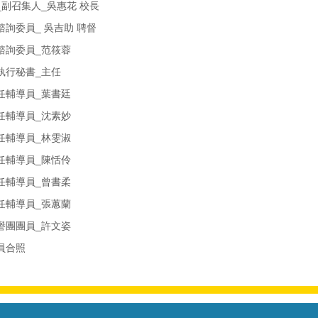
副召集人_吳惠花 校長
詢委員_ 吳吉助 聘督
諮詢委員_范筱蓉
執行秘書_主任
任輔導員_葉書廷
任輔導員_沈素妙
任輔導員_林雯淑
任輔導員_陳恬伶
任輔導員_曾書柔
任輔導員_張蕙蘭
譽團團員_許文姿
員合照