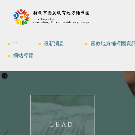
跳
到
主
要
內
容
區
:::
最新消息
國教地方輔導團資
網站導覽