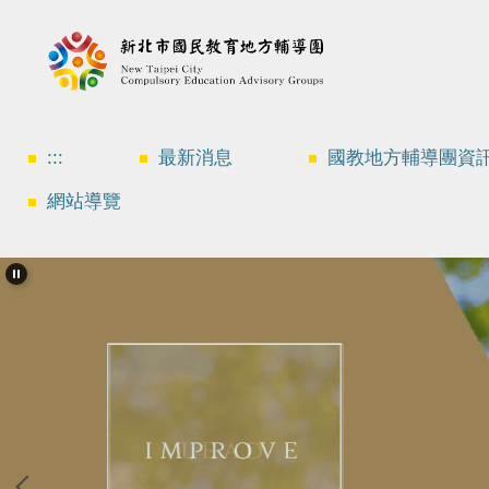
跳
到
主
要
內
容
區
:::
最新消息
國教地方輔導團資
網站導覽