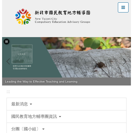
跳
到
主
要
內
容
區
Leading the Way to Effective Teaching and Learning
:::
最新消息
國民教育地方輔導團資訊
分團〔國小組〕