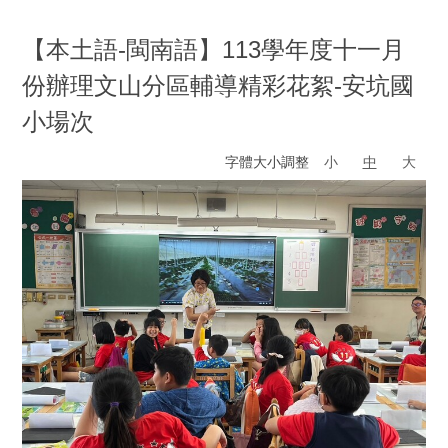
【本土語-閩南語】113學年度十一月
份辦理文山分區輔導精彩花絮-安坑國
小場次
字體大小調整
小
中
大