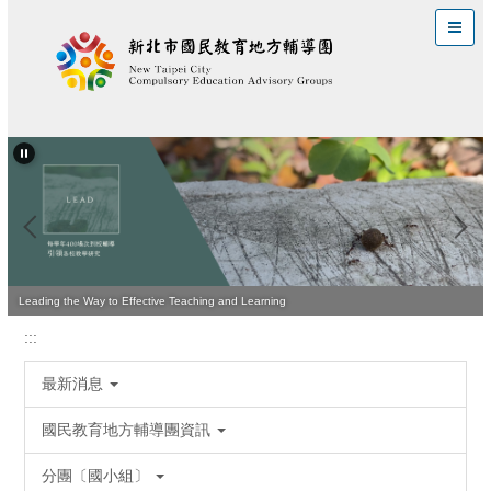
跳
到
主
要
內
容
區
Leading the Way to Effective Teaching and Learning
:::
最新消息
國民教育地方輔導團資訊
分團〔國小組〕