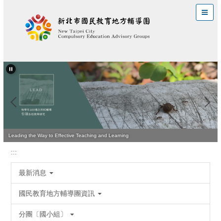
跳
到
主
要
內
容
區
Leading the Way to Effective Teaching and Learning
:::
最新消息
國民教育地方輔導團資訊
分團〔國小組〕