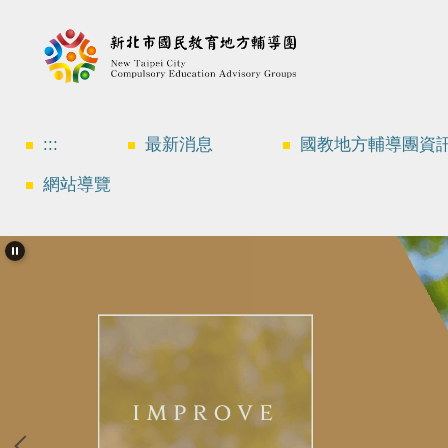
跳
到
主
要
內
容
區
:::
最新消息
國教地方輔導團資
網站導覽