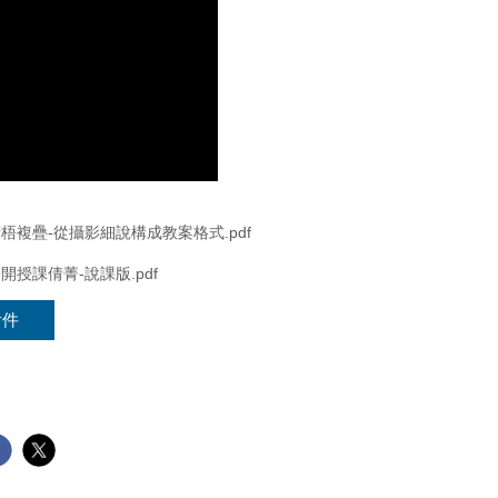
菁桁梧複疊-從攝影細說構成教案格式.pdf
公開授課倩菁-說課版.pdf
附件