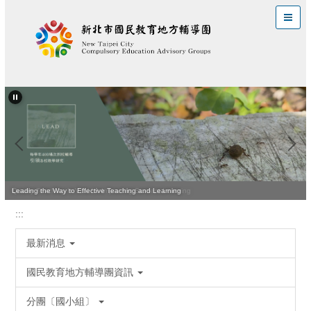
跳
到
主
要
內
容
區
Quality Teaching Is Vital for Improving Student Learning
Leading the Way to Effective Teaching and Learning
:::
最新消息
國民教育地方輔導團資訊
分團〔國小組〕