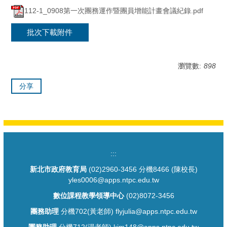
112-1_0908第一次團務運作暨團員增能計畫會議紀錄.pdf
批次下載附件
瀏覽數:
898
分享
:::
新北市政府教育局
(02)2960-3456 分機8466 (陳校長)
yles0006@apps.ntpc.edu.tw
數位課程教學領導中心
(02)8072-3456
團務助理
分機702(黃老師) flyjulia@apps.ntpc.edu.tw
團務助理
分機712(湯老師) kim148@apps.ntpc.edu.tw