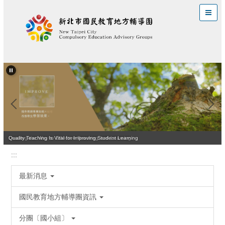
跳
到
主
要
內
容
區
Quality Teaching Is Vital for Improving Student Learning
Leading the Way to Effective Teaching and Learning
:::
最新消息
國民教育地方輔導團資訊
分團〔國小組〕