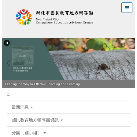
跳
到
主
要
內
容
區
Leading the Way to Effective Teaching and Learning
:::
最新消息
國民教育地方輔導團資訊
分團〔國小組〕