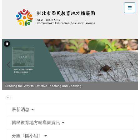
跳
到
主
要
內
容
區
Leading the Way to Effective Teaching and Learning
:::
最新消息
國民教育地方輔導團資訊
分團〔國小組〕