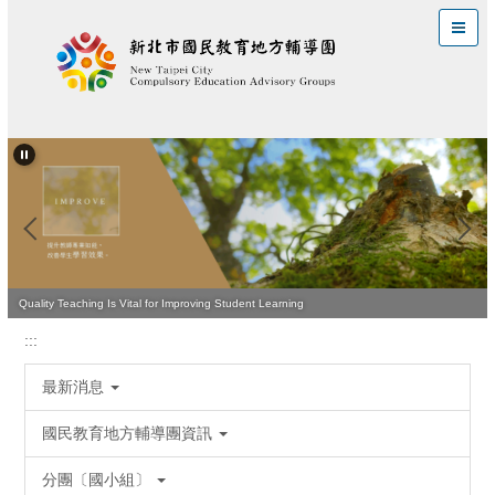
跳
到
主
要
內
容
區
Quality Teaching Is Vital for Improving Student Learning
Leading the Way to Effective Teaching and Learning
:::
最新消息
國民教育地方輔導團資訊
分團〔國小組〕