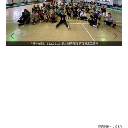
『國中健體』112.05.17 新北輔導團健體百靈果工作坊
瀏覽數:
1010