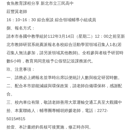
食魚教育課程分享 新北市立三民高中
莊豐萁老師
16：10~16：30 綜合座談 綜合領域輔導小組成員
捌、報名方式：
請本市各國中教學組於112年3月14日（星期二）12：00之前至新
北市教師研習系統薦派報名各校綜合活動學習領域召集人1名(若
召集人無法參加，請另派領域其他教師)。全程參與者核予研習時
數6小時，教育局同意核予公假登記並課務派代。
玖、注意事項：
一、請務必上網報名並準時出席以便統計人數與核定研習時數。
二、配合本市節能減碳與環保政策，請老師自備環保杯，感謝配
合。
三、校內車位有限，敬請老師善用大眾運輸交通工具至大觀國中
拾、本案聯絡人：輔導團專輔胡婷媛老師，電話：2272-
5015#815
拾壹、本計畫經鈞長核可後實施，修正時亦同。