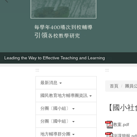
Leading the Way to Effective Teaching and Learning
:::
:::
最新消息
首頁
團員
國民教育地方輔導團資訊
【國小社
分團〔國小組〕
分團〔國中組〕
教案.pdf
地方輔導群分團
說課簡報.pd