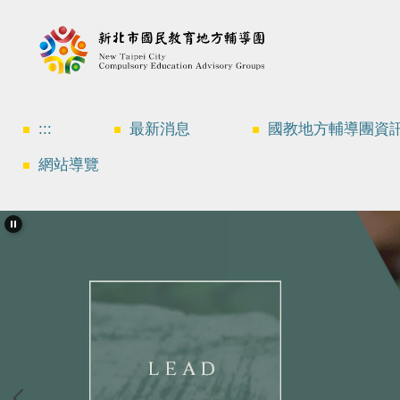
跳
到
主
要
內
容
區
:::
最新消息
國教地方輔導團資
網站導覽