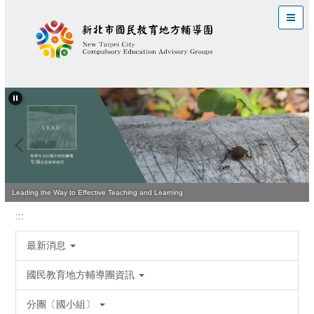
跳
到
主
要
內
容
區
Leading the Way to Effective Teaching and Learning
:::
最新消息
國民教育地方輔導團資訊
分團〔國小組〕