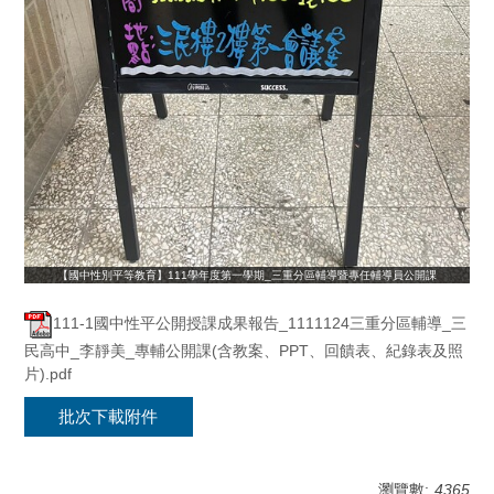
【國中性別平等教育】111學年度第一學期_三重分區輔導暨專任輔導員公開課
111-1國中性平公開授課成果報告_1111124三重分區輔導_三
民高中_李靜美_專輔公開課(含教案、PPT、回饋表、紀錄表及照
片).pdf
批次下載附件
瀏覽數:
4365